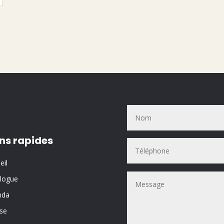
ens rapides
eil
logue
nda
se