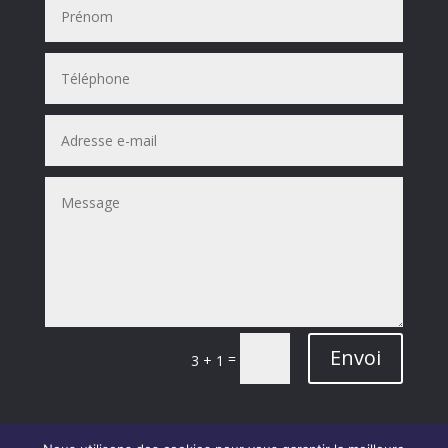
Envoi
=
3 + 1