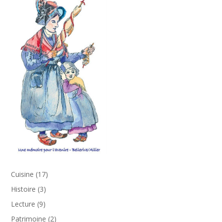
17
Cuisine
17
produits
3
Histoire
3
produits
9
Lecture
9
produits
2
Patrimoine
2